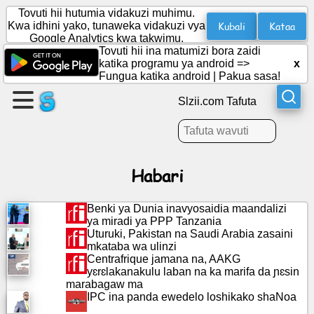
Tovuti hii hutumia vidakuzi muhimu.
Kubali
Kataa
Kwa idhini yako, tunaweka vidakuzi vya
Google Analytics kwa takwimu.
Tovuti hii ina matumizi bora zaidi
Unda
katika programu ya android =>
x
ukurasa
Fungua katika android
|
Pakua sasa!
Slzii.com Tafuta
Unda
kikundi
Habari
Makala
Benki ya Dunia inavyosaidia maandalizi
Ajenda
ya miradi ya PPP Tanzania
Uturuki, Pakistan na Saudi Arabia zasaini
mkataba wa ulinzi
Burudani
Centrafrique jamana na, AAKG
yɛrɛlakanakulu laban na ka marifa da ɲɛsin
marabagaw ma
Mtandao
IPC ina panda ewedelo loshikako shaNoa
wa
kijamii