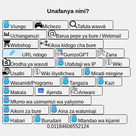
Barua
Unafanya nini?
pepe
ya
bure
Viungo
Michezo
Tafuta wavuti
/
Uchanganuzi
Barua pepe ya bure / Webmail
Webmail
Webshop
Kikoa kidogo cha bure
Uchanganuzi
URL ndogo
GumzoGPT
Zana
Orodha ya wavuti
Utafutaji wa IP
Wiki
Webshop
Usafiri
Wiki iliyofichwa
Miradi mingine
Wasanidi/Programu
Tangaza
Kazi
Wasanidi/Programu
Makala
Ajenda
Anwani
Zana
Mfumo wa usimamizi wa yaliyomo
Aikoni za bure
Aina za watumiaji
Kazi
Habari
Burudani
Mtandao wa kijamii
0.01184606552124
Orodha