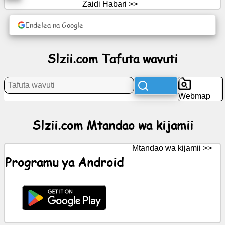
Zaidi Habari >>
Endelea na Google
Habari
Aikoni
Slzii.com Tafuta wavuti
za
bure
Webmap
GumzoGPT
Slzii.com Mtandao wa kijamii
Wiki
Mtandao wa kijamii >>
Anwani
Programu ya Android
Michezo
Tafuta
wavuti