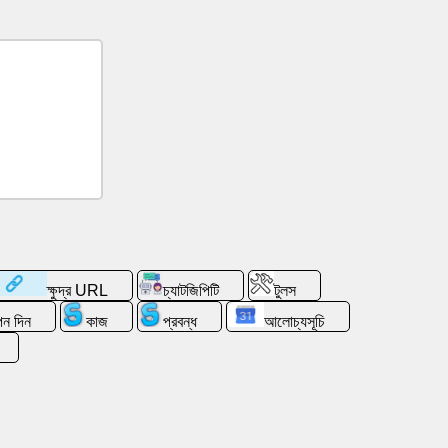
ক্ষুদ্র URL
চ্যাটজিপিটি
টুলস
াপন দিন
কাজ
প্রবন্ধ
আলোচ্যসূচি