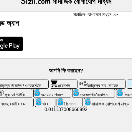
Slzii.com সামাজিক যোগাযোগ মাধ্যম
সামাজিক যোগাযোগ মাধ্যম >>
য়েড অ্যাপ
আপনি কি করছেন?
নামূল্যে ইমেইল / ওয়েবমেইল
ওয়েবশপ
বিনামূল্যে সাব-ডোমেন
লুকানো উইকি
অন্যান্য প্রকল্প
ডেভেলপার/অ্যাপস
বিজ্ঞ
ব্যবহারকারীর ধরন
খবর
বিনোদন
সামাজিক যোগাযোগ মাধ্যম
0.011137008666992