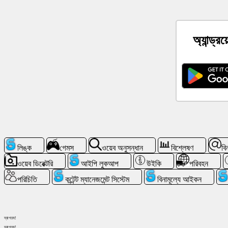
সামাজিক
যোগাযোগ
মাধ্যম
অ্যান্ড্র
খবর
বিনামূল্যে
আইকন
চ্যাটজিপিটি
উইকি
লিঙ্ক
গেমস
ওয়েব অনুসন্ধান
বিশ্লেষণ
বি
ওয়েব ডিরেক্টরি
আইপি লুকআপ
উইকি
পরিবহন
পরিচিতি
পরিচিতি
কন্টেন্ট ম্যানেজমেন্ট সিস্টেম
বিনামূল্যে আইকন
গেমস
স্বাগতম!
ওয়েব
স্বাগতম!