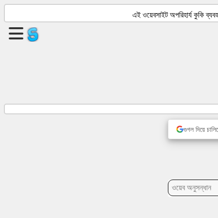
এই ওয়েবসাইট অপরিহার্য কুকি ব্
একটি
পৃষ্ঠা
তৈরি
করুন
গ্রুপ
তৈরি
করুন
গুগল দিয়ে চালিয
প্রবন্ধ
আলোচ্যসূচি
বিনোদন