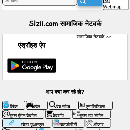
Webmap
समाचार
Slzii.com सामाजिक नेटवर्क
निःशुल्क
चिह्न
सामाजिक नेटवर्क >>
एंड्रॉइड ऐप
चैटजीपीटी
विकि
संपर्क
खेल
आप क्या कर रहे हो?
वेब
लिंक
खेल
वेब खोज
एनालिटिक्स
खोज
मुफ़्त ईमेल/वेबमेल
वेबशॉप
मुफ़्त उप-डोमेन
छोटा यूआरएल
चैटजीपीटी
औजार
मुफ़्त