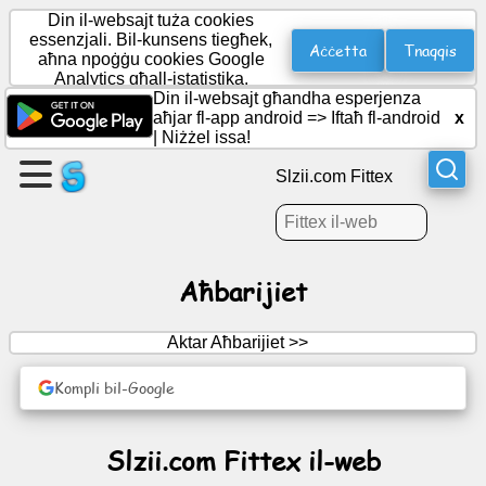
Din il-websajt tuża cookies
essenzjali. Bil-kunsens tiegħek,
Aċċetta
Tnaqqis
aħna npoġġu cookies Google
Analytics għall-istatistika.
Oħloq
Din il-websajt għandha esperjenza
paġna
aħjar fl-app android =>
Iftaħ fl-android
x
|
Niżżel issa!
Oħloq
Slzii.com Fittex
grupp
Artikoli
Aħbarijiet
Aġenda
Aktar Aħbarijiet >>
Divertiment
Kompli bil-Google
Netwerk
Slzii.com Fittex il-web
Soċjali