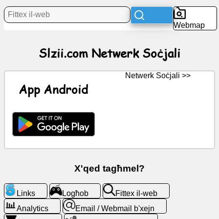
Aħbarijiet
Webmap
Ikoni
Slzii.com Netwerk Soċjali
b'xejn
ChatGPT
Netwerk Soċjali >>
App Android
Wiki
Kuntatti
Logħob
X'qed tagħmel?
Fittex
il-
Links
Logħob
Fittex il-web
web
Analytics
Email / Webmail b'xejn