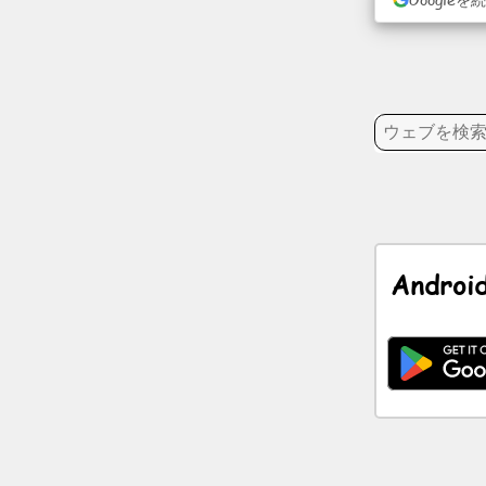
成
記
事
議
題
エ
ン
Andro
タ
ー
テ
イ
メ
ン
ト
ソ