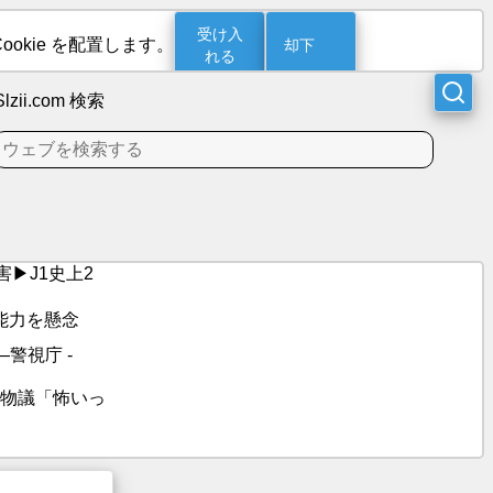
受け入
却下
ookie を配置します。
れる
Slzii.com 検索
害▶J1史上2
撃能力を懸念
警視庁 -
も物議「怖いっ