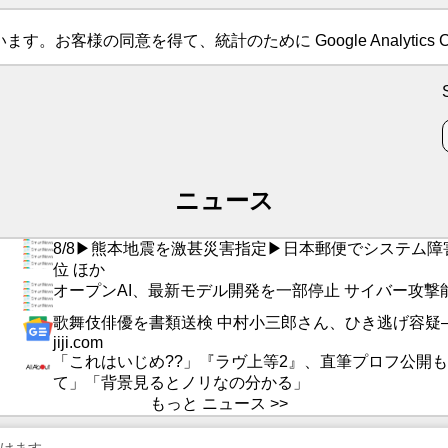
す。お客様の同意を得て、統計のために Google Analytics C
ニュース
8/8▶熊本地震を激甚災害指定▶日本郵便でシステム障
位 ほか
オープンAI、最新モデル開発を一部停止 サイバー攻
歌舞伎俳優を書類送検 中村小三郎さん、ひき逃げ容疑―
jiji.com
「これはいじめ??」『ラヴ上等2』、直筆プロフ公開
て」「背景見るとノリなの分かる」
もっと ニュース >>
を続けます