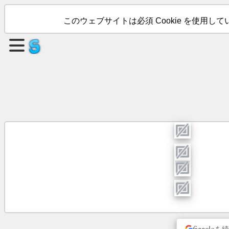
このウェブサイトは必須 Cookie を使用していま
ペ
ー
ジ
を
作
成
す
る
グ
ル
ー
プ
の
作
Google