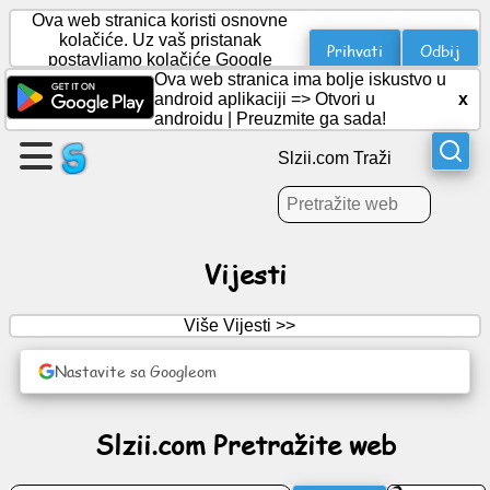
Ova web stranica koristi osnovne
kolačiće. Uz vaš pristanak
Prihvati
Odbij
postavljamo kolačiće Google
Analytics za statistiku.
Ova web stranica ima bolje iskustvo u
Kreirajte
android aplikaciji =>
Otvori u
x
stranicu
androidu
|
Preuzmite ga sada!
Slzii.com Traži
Kreiraj
grupu
Vijesti
Članci
Više Vijesti >>
Dnevni
red
Nastavite sa Googleom
Zabava
Slzii.com Pretražite web
Socijalna
mreža