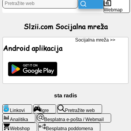
Webmap
Vijesti
Slzii.com Socijalna mreža
Besplatne
ikone
Socijalna mreža >>
Android aplikacija
ChatGPT
Wiki
Kontakti
sta radis
Igre
Linkovi
Igre
Pretražite web
Pretražite
web
Analitika
Besplatna e-pošta / Webmail
Webshop
Besplatna poddomena