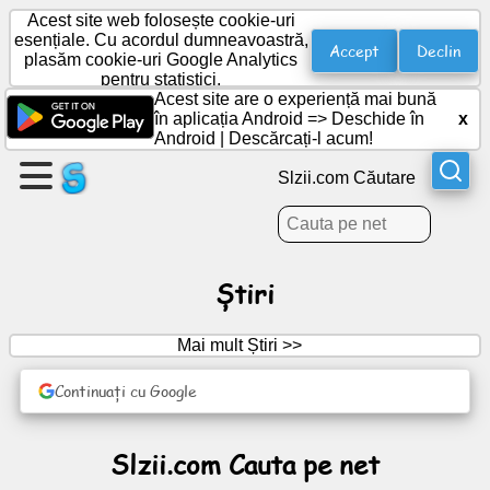
Acest site web folosește cookie-uri
esențiale. Cu acordul dumneavoastră,
Accept
Declin
plasăm cookie-uri Google Analytics
pentru statistici.
Creați
Acest site are o experiență mai bună
o
în aplicația Android =>
Deschide în
x
pagină
Android
|
Descărcați-l acum!
Slzii.com Căutare
Creați
grup
Știri
Articole
Mai mult Știri >>
Agendă
Continuați cu Google
Divertisment
Slzii.com Cauta pe net
Rețea
socială